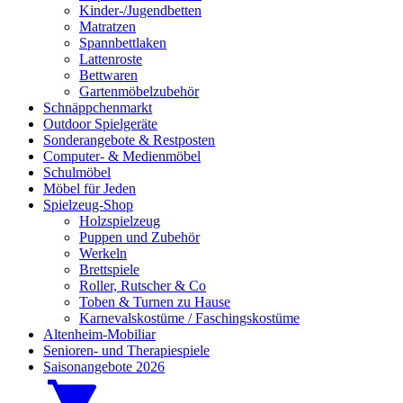
Kinder-/Jugendbetten
Matratzen
Spannbettlaken
Lattenroste
Bettwaren
Gartenmöbelzubehör
Schnäppchenmarkt
Outdoor Spielgeräte
Sonderangebote & Restposten
Computer- & Medienmöbel
Schulmöbel
Möbel für Jeden
Spielzeug-Shop
Holzspielzeug
Puppen und Zubehör
Werkeln
Brettspiele
Roller, Rutscher & Co
Toben & Turnen zu Hause
Karnevalskostüme / Faschingskostüme
Altenheim-Mobiliar
Senioren- und Therapiespiele
Saisonangebote 2026