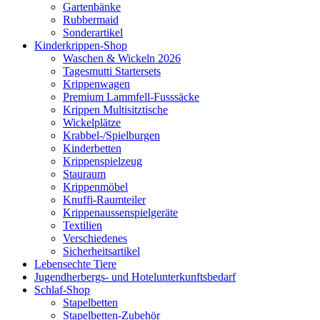
Gartenbänke
Rubbermaid
Sonderartikel
Kinderkrippen-Shop
Waschen & Wickeln 2026
Tagesmutti Startersets
Krippenwagen
Premium Lammfell-Fusssäcke
Krippen Multisitztische
Wickelplätze
Krabbel-/Spielburgen
Kinderbetten
Krippenspielzeug
Stauraum
Krippenmöbel
Knuffi-Raumteiler
Krippenaussenspielgeräte
Textilien
Verschiedenes
Sicherheitsartikel
Lebensechte Tiere
Jugendherbergs- und Hotelunterkunftsbedarf
Schlaf-Shop
Stapelbetten
Stapelbetten-Zubehör