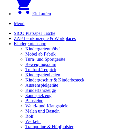
Einkaufen
Menü
SICO Platzspar-Tische
ZAP Lernkonzepte & Workplaces
Kindergartenshop
Kindergartenmöbel
Möbel ab Fabrik
Turn- und Sportgeräte
Bewegungsraum
Tretford-Teppich
Kindergartenbetten
Kindergeschirr & Kinderbesteck
Aussenspielgeräte
Kinderfahrzeuge
Sandspielzeug
Bausteine
Wand- und Klangspiele
Malen und Basteln
Rolf
Werkeln
Trampoline & Hüpfpolster