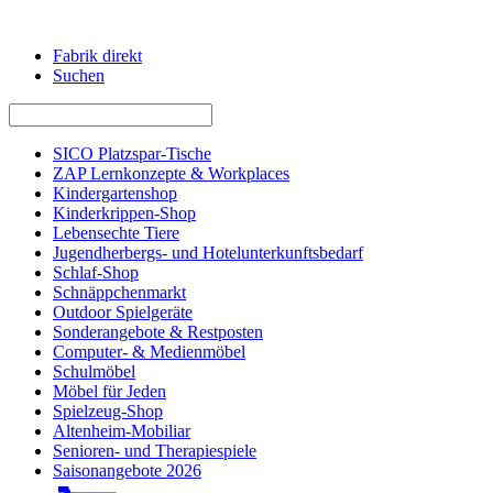
Fabrik direkt
Suchen
SICO Platzspar-Tische
ZAP Lernkonzepte & Workplaces
Kindergartenshop
Kinderkrippen-Shop
Lebensechte Tiere
Jugendherbergs- und Hotelunterkunftsbedarf
Schlaf-Shop
Schnäppchenmarkt
Outdoor Spielgeräte
Sonderangebote & Restposten
Computer- & Medienmöbel
Schulmöbel
Möbel für Jeden
Spielzeug-Shop
Altenheim-Mobiliar
Senioren- und Therapiespiele
Saisonangebote 2026