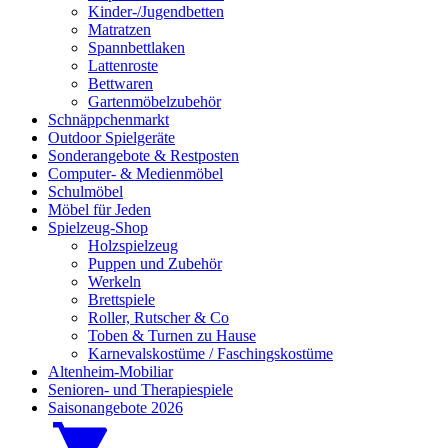
Kinder-/Jugendbetten
Matratzen
Spannbettlaken
Lattenroste
Bettwaren
Gartenmöbelzubehör
Schnäppchenmarkt
Outdoor Spielgeräte
Sonderangebote & Restposten
Computer- & Medienmöbel
Schulmöbel
Möbel für Jeden
Spielzeug-Shop
Holzspielzeug
Puppen und Zubehör
Werkeln
Brettspiele
Roller, Rutscher & Co
Toben & Turnen zu Hause
Karnevalskostüme / Faschingskostüme
Altenheim-Mobiliar
Senioren- und Therapiespiele
Saisonangebote 2026