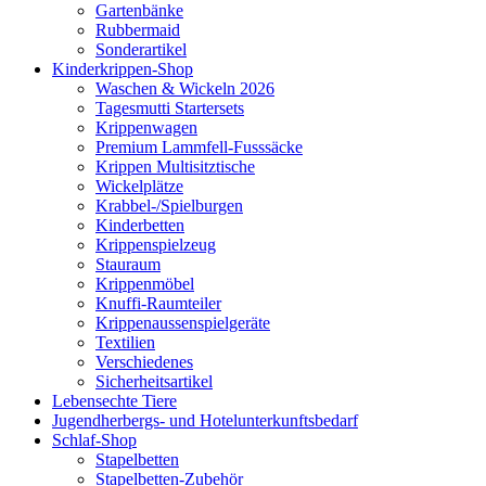
Gartenbänke
Rubbermaid
Sonderartikel
Kinderkrippen-Shop
Waschen & Wickeln 2026
Tagesmutti Startersets
Krippenwagen
Premium Lammfell-Fusssäcke
Krippen Multisitztische
Wickelplätze
Krabbel-/Spielburgen
Kinderbetten
Krippenspielzeug
Stauraum
Krippenmöbel
Knuffi-Raumteiler
Krippenaussenspielgeräte
Textilien
Verschiedenes
Sicherheitsartikel
Lebensechte Tiere
Jugendherbergs- und Hotelunterkunftsbedarf
Schlaf-Shop
Stapelbetten
Stapelbetten-Zubehör