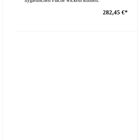
hygienischen Fläche wickeln können.
282,45 €
*