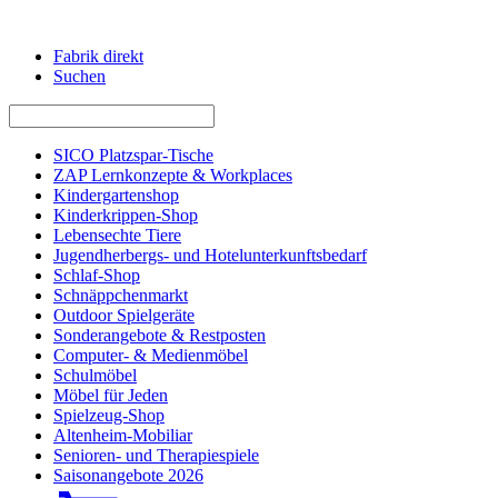
Fabrik direkt
Suchen
SICO Platzspar-Tische
ZAP Lernkonzepte & Workplaces
Kindergartenshop
Kinderkrippen-Shop
Lebensechte Tiere
Jugendherbergs- und Hotelunterkunftsbedarf
Schlaf-Shop
Schnäppchenmarkt
Outdoor Spielgeräte
Sonderangebote & Restposten
Computer- & Medienmöbel
Schulmöbel
Möbel für Jeden
Spielzeug-Shop
Altenheim-Mobiliar
Senioren- und Therapiespiele
Saisonangebote 2026