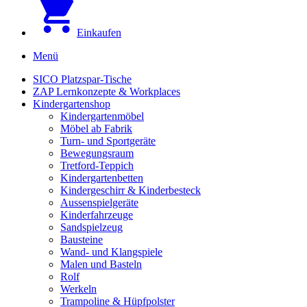
Einkaufen
Menü
SICO Platzspar-Tische
ZAP Lernkonzepte & Workplaces
Kindergartenshop
Kindergartenmöbel
Möbel ab Fabrik
Turn- und Sportgeräte
Bewegungsraum
Tretford-Teppich
Kindergartenbetten
Kindergeschirr & Kinderbesteck
Aussenspielgeräte
Kinderfahrzeuge
Sandspielzeug
Bausteine
Wand- und Klangspiele
Malen und Basteln
Rolf
Werkeln
Trampoline & Hüpfpolster