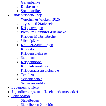
Gartenbänke
Rubbermaid
Sonderartikel
Kinderkrippen-Shop
Waschen & Wickeln 2026
Tagesmutti Startersets
Krippenwagen
Premium Lammfell-Fusssäcke
Krippen Multisitztische
Wickelplätze
Krabbel-/Spielburgen
Kinderbetten
Krippenspielzeug
Stauraum
Krippenmöbel
Knuffi-Raumteiler
Krippenaussenspielgeräte
Textilien
Verschiedenes
Sicherheitsartikel
Lebensechte Tiere
Jugendherbergs- und Hotelunterkunftsbedarf
Schlaf-Shop
Stapelbetten
Stapelbetten-Zubehör