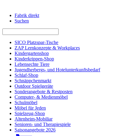
Fabrik direkt
Suchen
SICO Platzspar-Tische
ZAP Lernkonzepte & Workplaces
Kindergartenshop
Kinderkrippen-Shop
Lebensechte Tiere
Jugendherbergs- und Hotelunterkunftsbedarf
Schlaf-Shop
Schnäppchenmarkt
Outdoor Spielgeräte
Sonderangebote & Restposten
Computer- & Medienmöbel
Schulmöbel
Möbel für Jeden
Spielzeug-Shop
Altenheim-Mobiliar
Senioren- und Therapiespiele
Saisonangebote 2026