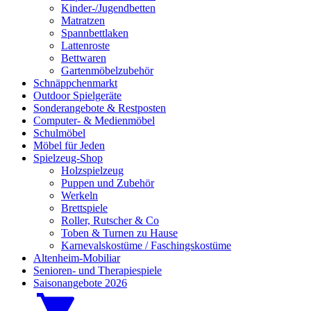
Kinder-/Jugendbetten
Matratzen
Spannbettlaken
Lattenroste
Bettwaren
Gartenmöbelzubehör
Schnäppchenmarkt
Outdoor Spielgeräte
Sonderangebote & Restposten
Computer- & Medienmöbel
Schulmöbel
Möbel für Jeden
Spielzeug-Shop
Holzspielzeug
Puppen und Zubehör
Werkeln
Brettspiele
Roller, Rutscher & Co
Toben & Turnen zu Hause
Karnevalskostüme / Faschingskostüme
Altenheim-Mobiliar
Senioren- und Therapiespiele
Saisonangebote 2026