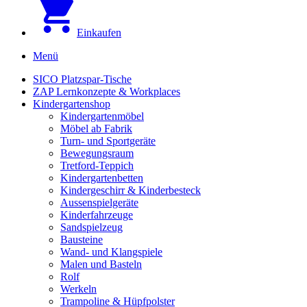
Einkaufen
Menü
SICO Platzspar-Tische
ZAP Lernkonzepte & Workplaces
Kindergartenshop
Kindergartenmöbel
Möbel ab Fabrik
Turn- und Sportgeräte
Bewegungsraum
Tretford-Teppich
Kindergartenbetten
Kindergeschirr & Kinderbesteck
Aussenspielgeräte
Kinderfahrzeuge
Sandspielzeug
Bausteine
Wand- und Klangspiele
Malen und Basteln
Rolf
Werkeln
Trampoline & Hüpfpolster