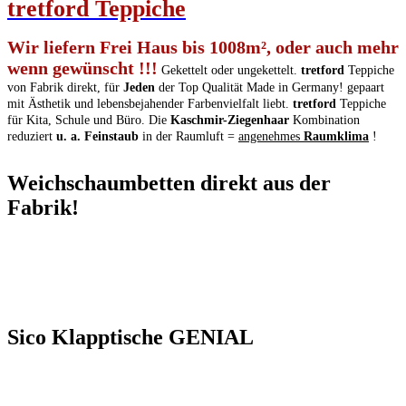
tretford
T
eppiche
Wir liefern Frei Haus bis 1008m², oder auch mehr
wenn gewünscht !!!
Gekettelt oder ungekettelt.
tretford
Teppiche
von Fabrik direkt, für
Jeden
der Top Qualität Made in Germany! gepaart
mit Ästhetik und lebensbejahender Farbenvielfalt liebt.
tretford
Teppiche
für Kita, Schule und Büro. Die
Kaschmir-Ziegenhaar
Kombination
reduziert
u. a. Feinstaub
in der Raumluft =
angenehmes
Raumklima
!
Weichschaumbetten direkt aus der
Fabrik!
Sico Klapptische GENIAL