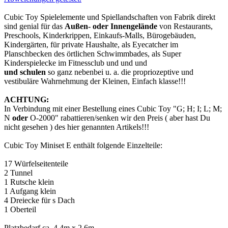
Cubic Toy Spielelemente und Spiellandschaften von Fabrik direkt
sind genial für das
Außen- oder Innengelände
von Restaurants,
Preschools, Kinderkrippen, Einkaufs-Malls, Bürogebäuden,
Kindergärten, für private Haushalte, als Eyecatcher im
Planschbecken des örtlichen Schwimmbades, als Super
Kinderspielecke im Fitnessclub und und und
und
schulen
so ganz nebenbei u. a. die propriozeptive und
vestibuläre Wahrnehmung der Kleinen, Einfach klasse!!!
ACHTUNG:
In Verbindung mit einer Bestellung eines Cubic Toy "G; H; I; L; M;
N
oder
O-2000" rabattieren/senken wir den Preis ( aber hast Du
nicht gesehen ) des hier genannten Artikels!!!
Cubic Toy Miniset E enthält folgende Einzelteile:
17 Würfelseitenteile
2 Tunnel
1 Rutsche klein
1 Aufgang klein
4 Dreiecke für s Dach
1 Oberteil
Platzbedarf ca. 4,4m x 2,6m