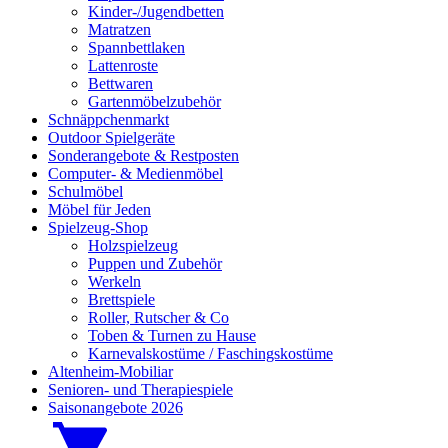
Kinder-/Jugendbetten
Matratzen
Spannbettlaken
Lattenroste
Bettwaren
Gartenmöbelzubehör
Schnäppchenmarkt
Outdoor Spielgeräte
Sonderangebote & Restposten
Computer- & Medienmöbel
Schulmöbel
Möbel für Jeden
Spielzeug-Shop
Holzspielzeug
Puppen und Zubehör
Werkeln
Brettspiele
Roller, Rutscher & Co
Toben & Turnen zu Hause
Karnevalskostüme / Faschingskostüme
Altenheim-Mobiliar
Senioren- und Therapiespiele
Saisonangebote 2026