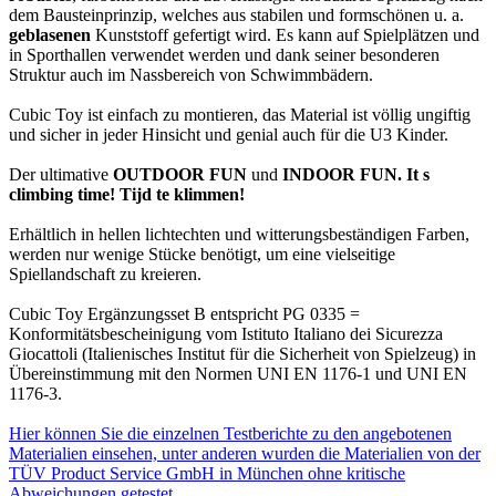
dem Bausteinprinzip, welches aus stabilen und formschönen u. a.
geblasenen
Kunststoff gefertigt wird. Es kann auf Spielplätzen und
in Sporthallen verwendet werden und dank seiner besonderen
Struktur auch im Nassbereich von Schwimmbädern.
Cubic Toy ist einfach zu montieren, das Material ist völlig ungiftig
und sicher in jeder Hinsicht und genial auch für die U3 Kinder.
Der ultimative
OUTDOOR FUN
und
INDOOR FUN. It s
climbing time! Tijd te klimmen!
Erhältlich in hellen lichtechten und witterungsbeständigen Farben,
werden nur wenige Stücke benötigt, um eine vielseitige
Spiellandschaft zu kreieren.
Cubic Toy Ergänzungsset B entspricht PG 0335 =
Konformitätsbescheinigung vom Istituto Italiano dei Sicurezza
Giocattoli (Italienisches Institut für die Sicherheit von Spielzeug) in
Übereinstimmung mit den Normen UNI EN 1176-1 und UNI EN
1176-3.
Hier können Sie die einzelnen Testberichte zu den angebotenen
Materialien einsehen, unter anderen wurden die Materialien von der
TÜV Product Service GmbH in München ohne kritische
Abweichungen getestet.