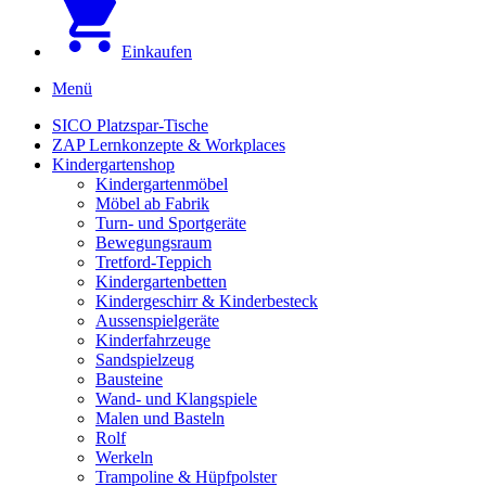
Einkaufen
Menü
SICO Platzspar-Tische
ZAP Lernkonzepte & Workplaces
Kindergartenshop
Kindergartenmöbel
Möbel ab Fabrik
Turn- und Sportgeräte
Bewegungsraum
Tretford-Teppich
Kindergartenbetten
Kindergeschirr & Kinderbesteck
Aussenspielgeräte
Kinderfahrzeuge
Sandspielzeug
Bausteine
Wand- und Klangspiele
Malen und Basteln
Rolf
Werkeln
Trampoline & Hüpfpolster