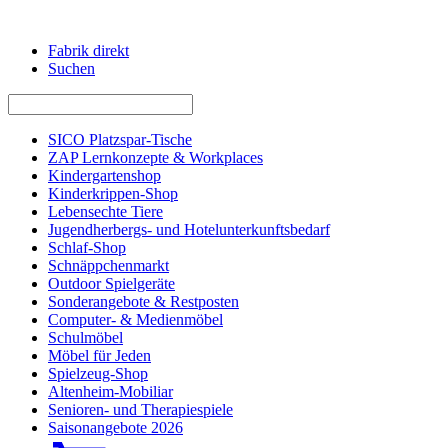
Fabrik direkt
Suchen
SICO Platzspar-Tische
ZAP Lernkonzepte & Workplaces
Kindergartenshop
Kinderkrippen-Shop
Lebensechte Tiere
Jugendherbergs- und Hotelunterkunftsbedarf
Schlaf-Shop
Schnäppchenmarkt
Outdoor Spielgeräte
Sonderangebote & Restposten
Computer- & Medienmöbel
Schulmöbel
Möbel für Jeden
Spielzeug-Shop
Altenheim-Mobiliar
Senioren- und Therapiespiele
Saisonangebote 2026