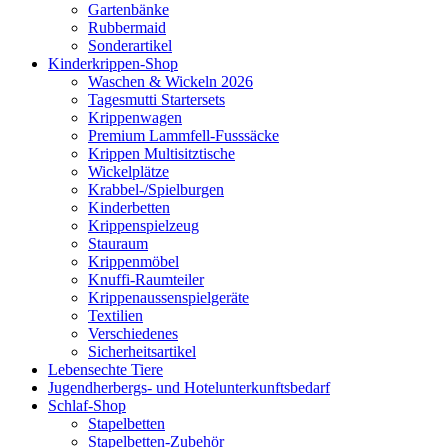
Gartenbänke
Rubbermaid
Sonderartikel
Kinderkrippen-Shop
Waschen & Wickeln 2026
Tagesmutti Startersets
Krippenwagen
Premium Lammfell-Fusssäcke
Krippen Multisitztische
Wickelplätze
Krabbel-/Spielburgen
Kinderbetten
Krippenspielzeug
Stauraum
Krippenmöbel
Knuffi-Raumteiler
Krippenaussenspielgeräte
Textilien
Verschiedenes
Sicherheitsartikel
Lebensechte Tiere
Jugendherbergs- und Hotelunterkunftsbedarf
Schlaf-Shop
Stapelbetten
Stapelbetten-Zubehör