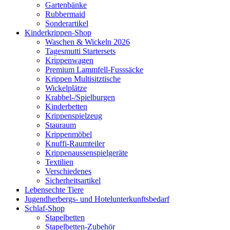
Gartenbänke
Rubbermaid
Sonderartikel
Kinderkrippen-Shop
Waschen & Wickeln 2026
Tagesmutti Startersets
Krippenwagen
Premium Lammfell-Fusssäcke
Krippen Multisitztische
Wickelplätze
Krabbel-/Spielburgen
Kinderbetten
Krippenspielzeug
Stauraum
Krippenmöbel
Knuffi-Raumteiler
Krippenaussenspielgeräte
Textilien
Verschiedenes
Sicherheitsartikel
Lebensechte Tiere
Jugendherbergs- und Hotelunterkunftsbedarf
Schlaf-Shop
Stapelbetten
Stapelbetten-Zubehör