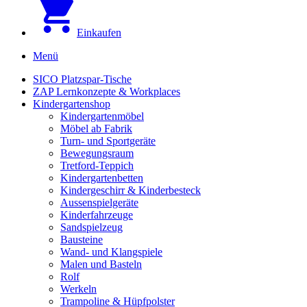
Einkaufen
Menü
SICO Platzspar-Tische
ZAP Lernkonzepte & Workplaces
Kindergartenshop
Kindergartenmöbel
Möbel ab Fabrik
Turn- und Sportgeräte
Bewegungsraum
Tretford-Teppich
Kindergartenbetten
Kindergeschirr & Kinderbesteck
Aussenspielgeräte
Kinderfahrzeuge
Sandspielzeug
Bausteine
Wand- und Klangspiele
Malen und Basteln
Rolf
Werkeln
Trampoline & Hüpfpolster