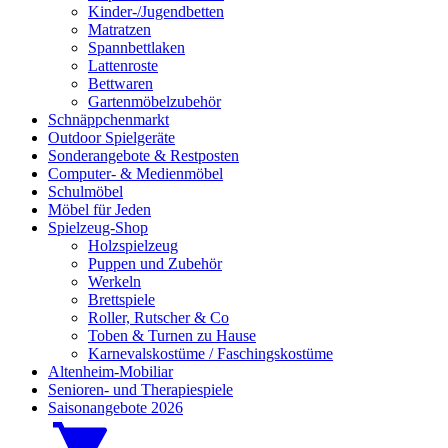
Kinder-/Jugendbetten
Matratzen
Spannbettlaken
Lattenroste
Bettwaren
Gartenmöbelzubehör
Schnäppchenmarkt
Outdoor Spielgeräte
Sonderangebote & Restposten
Computer- & Medienmöbel
Schulmöbel
Möbel für Jeden
Spielzeug-Shop
Holzspielzeug
Puppen und Zubehör
Werkeln
Brettspiele
Roller, Rutscher & Co
Toben & Turnen zu Hause
Karnevalskostüme / Faschingskostüme
Altenheim-Mobiliar
Senioren- und Therapiespiele
Saisonangebote 2026