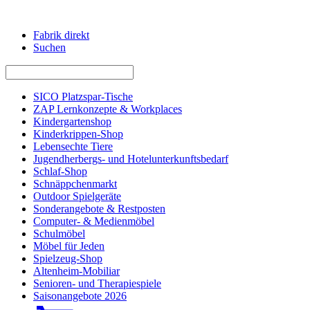
Fabrik direkt
Suchen
SICO Platzspar-Tische
ZAP Lernkonzepte & Workplaces
Kindergartenshop
Kinderkrippen-Shop
Lebensechte Tiere
Jugendherbergs- und Hotelunterkunftsbedarf
Schlaf-Shop
Schnäppchenmarkt
Outdoor Spielgeräte
Sonderangebote & Restposten
Computer- & Medienmöbel
Schulmöbel
Möbel für Jeden
Spielzeug-Shop
Altenheim-Mobiliar
Senioren- und Therapiespiele
Saisonangebote 2026