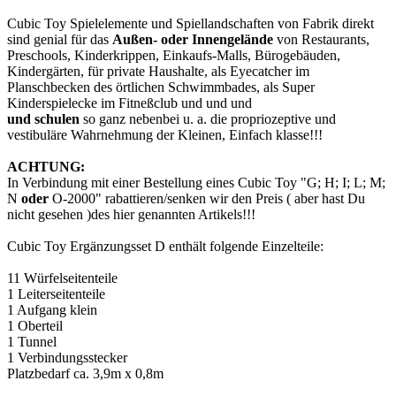
Cubic Toy Spielelemente und Spiellandschaften von Fabrik direkt
sind genial für das
Außen- oder Innengelände
von Restaurants,
Preschools, Kinderkrippen, Einkaufs-Malls, Bürogebäuden,
Kindergärten, für private Haushalte, als Eyecatcher im
Planschbecken des örtlichen Schwimmbades, als Super
Kinderspielecke im Fitneßclub und und und
und
schulen
so ganz nebenbei u. a. die propriozeptive und
vestibuläre Wahrnehmung der Kleinen, Einfach klasse!!!
ACHTUNG:
In Verbindung mit einer Bestellung eines Cubic Toy "G; H; I; L; M;
N
oder
O-2000" rabattieren/senken wir den Preis ( aber hast Du
nicht gesehen )des hier genannten Artikels!!!
Cubic Toy Ergänzungsset D enthält folgende Einzelteile:
11 Würfelseitenteile
1 Leiterseitenteile
1 Aufgang klein
1 Oberteil
1 Tunnel
1 Verbindungsstecker
Platzbedarf ca. 3,9m x 0,8m