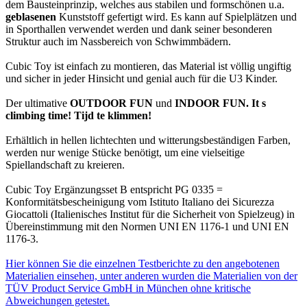
dem Bausteinprinzip, welches aus stabilen und formschönen u.a.
geblasenen
Kunststoff gefertigt wird. Es kann auf Spielplätzen und
in Sporthallen verwendet werden und dank seiner besonderen
Struktur auch im Nassbereich von Schwimmbädern.
Cubic Toy ist einfach zu montieren, das Material ist völlig ungiftig
und sicher in jeder Hinsicht und genial auch für die U3 Kinder.
Der ultimative
OUTDOOR FUN
und
INDOOR FUN. It s
climbing time! Tijd te klimmen!
Erhältlich in hellen lichtechten und witterungsbeständigen Farben,
werden nur wenige Stücke benötigt, um eine vielseitige
Spiellandschaft zu kreieren.
Cubic Toy Ergänzungsset B entspricht PG 0335 =
Konformitätsbescheinigung vom Istituto Italiano dei Sicurezza
Giocattoli (Italienisches Institut für die Sicherheit von Spielzeug) in
Übereinstimmung mit den Normen UNI EN 1176-1 und UNI EN
1176-3.
Hier können Sie die einzelnen Testberichte zu den angebotenen
Materialien einsehen, unter anderen wurden die Materialien von der
TÜV Product Service GmbH in München ohne kritische
Abweichungen getestet.