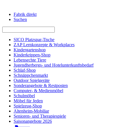
Fabrik direkt
Suchen
SICO Platzspar-Tische
ZAP Lernkonzepte & Workplaces
Kindergartenshop
Kinderkrippen-Shop
Lebensechte Tiere
Jugendherbergs- und Hotelunterkunftsbedarf
Schlaf-Shop
Schnäppchenmarkt
Outdoor Spielgeräte
Sonderangebote & Restposten
Computer- & Medienmöbel
Schulmöbel
Möbel für Jeden
Spielzeug-Shop
Altenheim-Mobiliar
Senioren- und Therapiespiele
Saisonangebote 2026