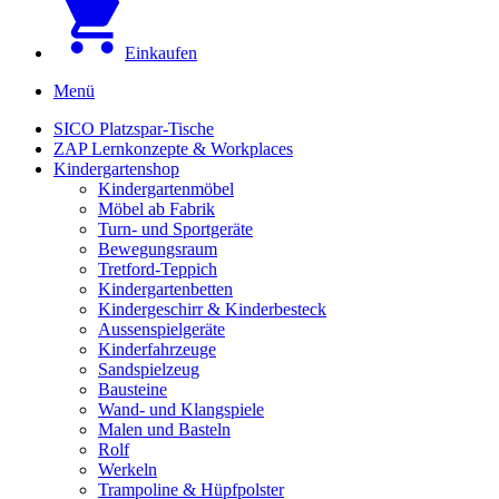
Einkaufen
Menü
SICO Platzspar-Tische
ZAP Lernkonzepte & Workplaces
Kindergartenshop
Kindergartenmöbel
Möbel ab Fabrik
Turn- und Sportgeräte
Bewegungsraum
Tretford-Teppich
Kindergartenbetten
Kindergeschirr & Kinderbesteck
Aussenspielgeräte
Kinderfahrzeuge
Sandspielzeug
Bausteine
Wand- und Klangspiele
Malen und Basteln
Rolf
Werkeln
Trampoline & Hüpfpolster