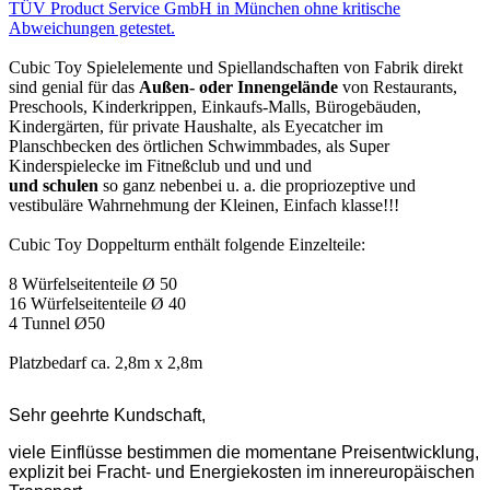
TÜV Product Service GmbH in München ohne kritische
Abweichungen getestet.
Cubic Toy Spielelemente und Spiellandschaften von Fabrik direkt
sind genial für das
Außen- oder Innengelände
von Restaurants,
Preschools, Kinderkrippen, Einkaufs-Malls, Bürogebäuden,
Kindergärten, für private Haushalte, als Eyecatcher im
Planschbecken des örtlichen Schwimmbades, als Super
Kinderspielecke im Fitneßclub und und und
und
schulen
so ganz nebenbei u. a. die propriozeptive und
vestibuläre Wahrnehmung der Kleinen, Einfach klasse!!!
Cubic Toy Doppelturm enthält folgende Einzelteile:
8 Würfelseitenteile Ø 50
16 Würfelseitenteile Ø 40
4 Tunnel Ø50
Platzbedarf ca. 2,8m x 2,8m
Sehr geehrte Kundschaft,
viele Einflüsse bestimmen die momentane Preisentwicklung,
explizit bei Fracht- und Energiekosten im innereuropäischen