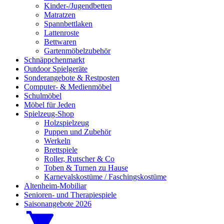
Kinder-/Jugendbetten
Matratzen
Spannbettlaken
Lattenroste
Bettwaren
Gartenmöbelzubehör
Schnäppchenmarkt
Outdoor Spielgeräte
Sonderangebote & Restposten
Computer- & Medienmöbel
Schulmöbel
Möbel für Jeden
Spielzeug-Shop
Holzspielzeug
Puppen und Zubehör
Werkeln
Brettspiele
Roller, Rutscher & Co
Toben & Turnen zu Hause
Karnevalskostüme / Faschingskostüme
Altenheim-Mobiliar
Senioren- und Therapiespiele
Saisonangebote 2026