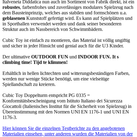
Italveneta Diddatica nun auch im Sortiment von Fabrik direkt, ist ein
robustes
, farbenfrohes und zuverlässiges modulares Spielzeug nach
dem Bausteinprinzip, welches aus stabilen und formschönen u.a.
geblasenen
Kunststoff gefertigt wird. Es kann auf Spielplätzen und
in Sporthallen verwendet werden und dank seiner besonderen
Struktur auch im Nassbereich von Schwimmbädern.
Cubic Toy ist einfach zu montieren, das Material ist völlig ungiftig
und sicher in jeder Hinsicht und genial auch für die U3 Kinder.
Der ultimative
OUTDOOR FUN
und
INDOOR FUN. It s
climbing time! Tijd te klimmen!
Erhältlich in hellen lichtechten und witterungsbeständigen Farben,
werden nur wenige Stücke benötigt, um eine vielseitige
Spiellandschaft zu kreieren.
Cubic Toy Doppelturm entspricht PG 0335 =
Konformitätsbescheinigung vom Istituto Italiano dei Sicurezza
Giocattoli (Italienisches Institut für die Sicherheit von Spielzeug) in
Übereinstimmung mit den Normen UNI EN 1176-1 und UNI EN
1176-3.
Hier können Sie die einzelnen Testberichte zu den angebotenen
Materialien einsehen, unter anderen wurden die Materialien von der