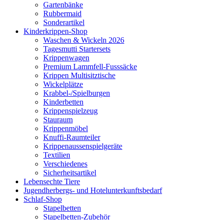
Gartenbänke
Rubbermaid
Sonderartikel
Kinderkrippen-Shop
Waschen & Wickeln 2026
Tagesmutti Startersets
Krippenwagen
Premium Lammfell-Fusssäcke
Krippen Multisitztische
Wickelplätze
Krabbel-/Spielburgen
Kinderbetten
Krippenspielzeug
Stauraum
Krippenmöbel
Knuffi-Raumteiler
Krippenaussenspielgeräte
Textilien
Verschiedenes
Sicherheitsartikel
Lebensechte Tiere
Jugendherbergs- und Hotelunterkunftsbedarf
Schlaf-Shop
Stapelbetten
Stapelbetten-Zubehör