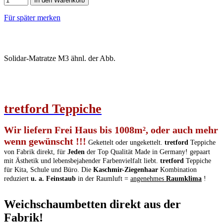
In den Warenkorb
Für später merken
Solidar-Matratze M3 ähnl. der Abb.
tretford
T
eppiche
Wir liefern Frei Haus bis 1008m², oder auch mehr
wenn gewünscht !!!
Gekettelt oder ungekettelt.
tretford
Teppiche
von Fabrik direkt, für
Jeden
der Top Qualität Made in Germany! gepaart
mit Ästhetik und lebensbejahender Farbenvielfalt liebt.
tretford
Teppiche
für Kita, Schule und Büro. Die
Kaschmir-Ziegenhaar
Kombination
reduziert
u. a. Feinstaub
in der Raumluft =
angenehmes
Raumklima
!
Weichschaumbetten direkt aus der
Fabrik!