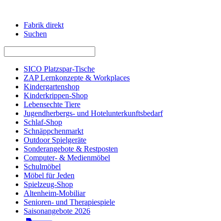
Fabrik direkt
Suchen
SICO Platzspar-Tische
ZAP Lernkonzepte & Workplaces
Kindergartenshop
Kinderkrippen-Shop
Lebensechte Tiere
Jugendherbergs- und Hotelunterkunftsbedarf
Schlaf-Shop
Schnäppchenmarkt
Outdoor Spielgeräte
Sonderangebote & Restposten
Computer- & Medienmöbel
Schulmöbel
Möbel für Jeden
Spielzeug-Shop
Altenheim-Mobiliar
Senioren- und Therapiespiele
Saisonangebote 2026