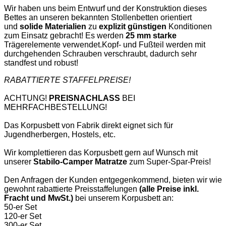
Wir haben uns beim Entwurf und der Konstruktion dieses
Bettes an unseren bekannten Stollenbetten orientiert
und
solide Materialien
zu
explizit günstigen
Konditionen
zum Einsatz gebracht! Es werden
25 mm starke
Trägerelemente verwendet.
Kopf- und Fußteil werden mit
durchgehenden Schrauben verschraubt, dadurch sehr
standfest und robust!
RABATTIERTE STAFFELPREISE!
ACHTUNG!
PREISNACHLASS
BEI
MEHRFACHBESTELLUNG!
Das Korpusbett von Fabrik direkt eignet sich für
Jugendherbergen, Hostels, etc.
Wir komplettieren das Korpusbett gern auf Wunsch mit
unserer
Stabilo-Camper Matratze
zum Super-Spar-Preis!
Den Anfragen der Kunden entgegenkommend, bieten wir wie
gewohnt rabattierte Preisstaffelungen
(alle Preise inkl.
Fracht und MwSt.)
bei unserem Korpusbett an:
50-er Set
120-er Set
300-er Set