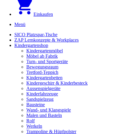
Einkaufen
Menü
SICO Platzspar-Tische
ZAP Lernkonzepte & Workplaces
Kindergartenshop
Kindergartenmöbel
Möbel ab Fabrik
Turn- und Sportgeräte
Bewegungsraum
Tretford-Teppich
Kindergartenbetten
Kindergeschirr & Kinderbesteck
Aussenspielgeräte
Kinderfahrzeuge
Sandspielzeug
Bausteine
Wand- und Klangspiele
Malen und Basteln
Rolf
Werkeln
Trampoline & Hüpfpolster