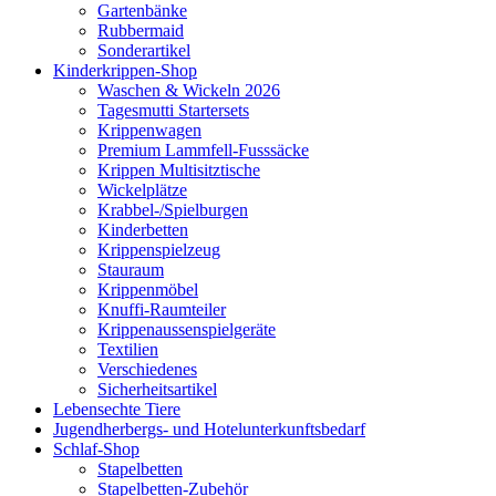
Gartenbänke
Rubbermaid
Sonderartikel
Kinderkrippen-Shop
Waschen & Wickeln 2026
Tagesmutti Startersets
Krippenwagen
Premium Lammfell-Fusssäcke
Krippen Multisitztische
Wickelplätze
Krabbel-/Spielburgen
Kinderbetten
Krippenspielzeug
Stauraum
Krippenmöbel
Knuffi-Raumteiler
Krippenaussenspielgeräte
Textilien
Verschiedenes
Sicherheitsartikel
Lebensechte Tiere
Jugendherbergs- und Hotelunterkunftsbedarf
Schlaf-Shop
Stapelbetten
Stapelbetten-Zubehör