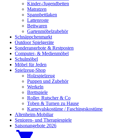
Kinder-/Jugendbetten
Matratzen
Spannbettlaken
Lattenroste
Bettwaren
Gartenmöbelzubehör
Schnäppchenmarkt
Outdoor Spielgeräte
Sonderangebote & Restposten
Computer- & Medienmöbel
Schulmöbel
Möbel für Jeden
Spielzeug-Shop
Holzspielzeug
Puppen und Zubehör
Werkeln
Brettspiele
Roller, Rutscher & Co
Toben & Turnen zu Hause
Karnevalskostüme / Faschingskostüme
Altenheim-Mobiliar
Senioren- und Therapiespiele
Saisonangebote 2026