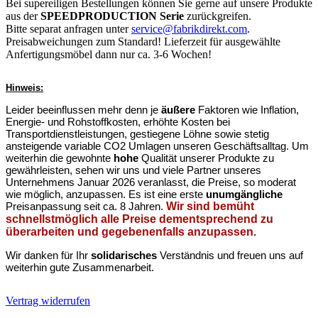
Bei supereiligen Bestellungen können Sie gerne auf unsere Produkte
aus der
SPEEDPRODUCTION Serie
zurückgreifen.
Bitte separat anfragen unter
service@fabrikdirekt.com
.
Preisabweichungen zum Standard! Lieferzeit für ausgewählte
Anfertigungsmöbel dann nur ca. 3-6 Wochen!
Hinweis:
Leider beeinflussen mehr denn je
äußere
Faktoren wie Inflation,
Energie- und Rohstoffkosten, erhöhte Kosten bei
Transportdienstleistungen, gestiegene Löhne sowie stetig
ansteigende variable CO2 Umlagen unseren Geschäftsalltag. Um
weiterhin die gewohnte
hohe
Qualität unserer Produkte zu
gewährleisten, sehen wir uns und viele Partner unseres
Unternehmens Januar 2026 veranlasst, die Preise, so moderat
wie möglich, anzupassen. Es ist eine erste
unumgängliche
Preisanpassung seit ca. 8 Jahren.
Wir sind bemüht
schnellstmöglich alle Preise dementsprechend zu
überarbeiten und gegebenenfalls anzupassen.
Wir danken für Ihr
solidarisches
Verständnis und freuen uns auf
weiterhin gute Zusammenarbeit.
Vertrag widerrufen