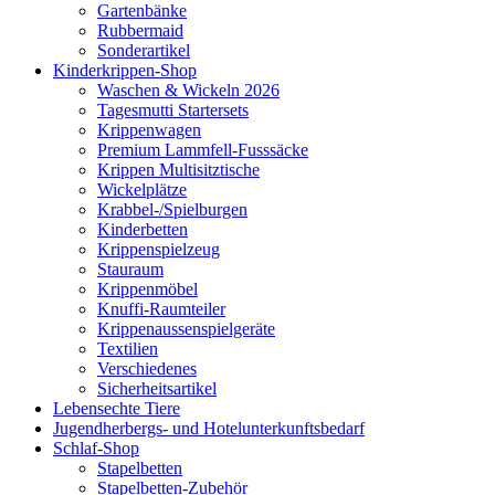
Gartenbänke
Rubbermaid
Sonderartikel
Kinderkrippen-Shop
Waschen & Wickeln 2026
Tagesmutti Startersets
Krippenwagen
Premium Lammfell-Fusssäcke
Krippen Multisitztische
Wickelplätze
Krabbel-/Spielburgen
Kinderbetten
Krippenspielzeug
Stauraum
Krippenmöbel
Knuffi-Raumteiler
Krippenaussenspielgeräte
Textilien
Verschiedenes
Sicherheitsartikel
Lebensechte Tiere
Jugendherbergs- und Hotelunterkunftsbedarf
Schlaf-Shop
Stapelbetten
Stapelbetten-Zubehör