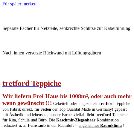
Für später merken
Separate Fächer für Netzteile, senkrechte Schlitze zur Kabelführung.
Nach innen versetzte Rückwand mit Lüftungsgittern
tretford
T
eppiche
Wir liefern Frei Haus bis 1008m², oder auch mehr
wenn gewünscht !!!
Gekettelt oder ungekettelt.
tretford
Teppiche
von Fabrik direkt, für
Jeden
der Top Qualität Made in Germany! gepaart
mit Ästhetik und lebensbejahender Farbenvielfalt liebt.
tretford
Teppiche
für Kita, Schule und Büro. Die
Kaschmir-Ziegenhaar
Kombination
reduziert
u. a. Feinstaub
in der Raumluft =
angenehmes
Raumklima
!