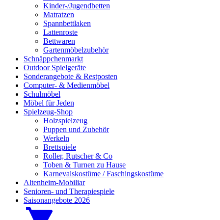
Kinder-/Jugendbetten
Matratzen
Spannbettlaken
Lattenroste
Bettwaren
Gartenmöbelzubehör
Schnäppchenmarkt
Outdoor Spielgeräte
Sonderangebote & Restposten
Computer- & Medienmöbel
Schulmöbel
Möbel für Jeden
Spielzeug-Shop
Holzspielzeug
Puppen und Zubehör
Werkeln
Brettspiele
Roller, Rutscher & Co
Toben & Turnen zu Hause
Karnevalskostüme / Faschingskostüme
Altenheim-Mobiliar
Senioren- und Therapiespiele
Saisonangebote 2026