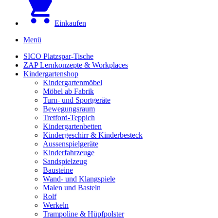
Einkaufen
Menü
SICO Platzspar-Tische
ZAP Lernkonzepte & Workplaces
Kindergartenshop
Kindergartenmöbel
Möbel ab Fabrik
Turn- und Sportgeräte
Bewegungsraum
Tretford-Teppich
Kindergartenbetten
Kindergeschirr & Kinderbesteck
Aussenspielgeräte
Kinderfahrzeuge
Sandspielzeug
Bausteine
Wand- und Klangspiele
Malen und Basteln
Rolf
Werkeln
Trampoline & Hüpfpolster