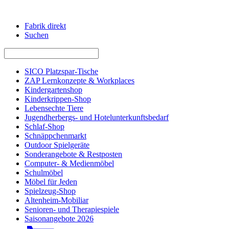
Fabrik direkt
Suchen
SICO Platzspar-Tische
ZAP Lernkonzepte & Workplaces
Kindergartenshop
Kinderkrippen-Shop
Lebensechte Tiere
Jugendherbergs- und Hotelunterkunftsbedarf
Schlaf-Shop
Schnäppchenmarkt
Outdoor Spielgeräte
Sonderangebote & Restposten
Computer- & Medienmöbel
Schulmöbel
Möbel für Jeden
Spielzeug-Shop
Altenheim-Mobiliar
Senioren- und Therapiespiele
Saisonangebote 2026