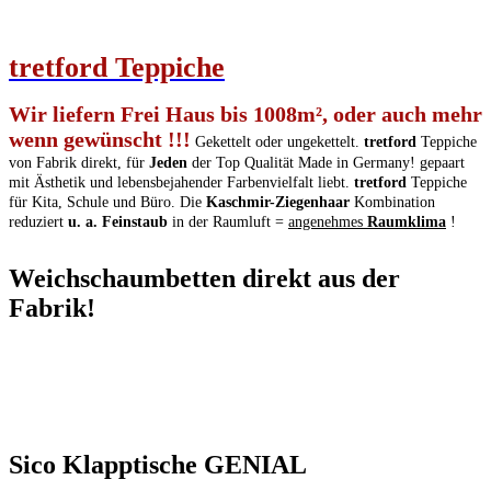
tretford
T
eppiche
Wir liefern Frei Haus bis 1008m², oder auch mehr
wenn gewünscht !!!
Gekettelt oder ungekettelt.
tretford
Teppiche
von Fabrik direkt, für
Jeden
der Top Qualität Made in Germany! gepaart
mit Ästhetik und lebensbejahender Farbenvielfalt liebt.
tretford
Teppiche
für Kita, Schule und Büro. Die
Kaschmir-Ziegenhaar
Kombination
reduziert
u. a. Feinstaub
in der Raumluft =
angenehmes
Raumklima
!
Weichschaumbetten direkt aus der
Fabrik!
Sico Klapptische GENIAL