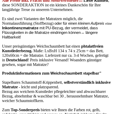
Alle Preise inkl. Fracht und Mehrwertsteuer!!!
Liebe Kunden
,
diese SONDERAKTION ist ein kleines Dankeschön für Ihre
langjährige Treue zu unserem Unternehmen.
Es sind zwei Varianten der Matratzen möglich, die
Normalausführung (Stoffbezug)
oder fü
r einen
kleinen Aufpreis
eine
Inkontinenzmatratze
mit PU-Bezug, der vermeidet,
dass
Flüssigkeiten in die Matratze eindringen kö
nnen
→ lä
ngere
Haltbarkeit!
Unser preisgünstiges Weichschaumbett hat einen
phtalatfreien
Kunstlederbezug
.
Maße: LxBxH 134 x 74 x 25cm = das Bett,
120x60cm = die Matratze. Lieferzeit nur ca. 3-4 Wochen, gefertigt
in
Deutschland
! Preis inklusive Versand! Woanders günstiger
gesehen, sogar mit Matratze?
Produktinformationen zum
Weichschaumbett
stapelbar"
Stapelbares Schaumstoff-Krippenbett,
selbstverständlich inklusive
Matratze
- leicht und platzsparend.
Bezug aus weichem Kunstleder pflegeleichter und abwaschbarer
Bezug, abnehmbar & waschbar bei 30 , herausnehmbare Matratze,
weicher Schaumstoffkern.
Zum
Top-Sonderpreis
bieten wir Ihnen die Farben rot, gelb,