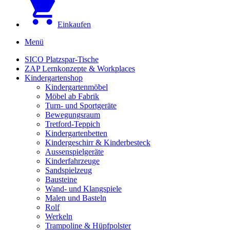
Einkaufen
Menü
SICO Platzspar-Tische
ZAP Lernkonzepte & Workplaces
Kindergartenshop
Kindergartenmöbel
Möbel ab Fabrik
Turn- und Sportgeräte
Bewegungsraum
Tretford-Teppich
Kindergartenbetten
Kindergeschirr & Kinderbesteck
Aussenspielgeräte
Kinderfahrzeuge
Sandspielzeug
Bausteine
Wand- und Klangspiele
Malen und Basteln
Rolf
Werkeln
Trampoline & Hüpfpolster