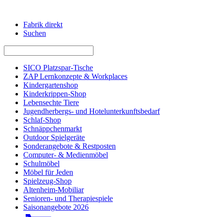
Fabrik direkt
Suchen
SICO Platzspar-Tische
ZAP Lernkonzepte & Workplaces
Kindergartenshop
Kinderkrippen-Shop
Lebensechte Tiere
Jugendherbergs- und Hotelunterkunftsbedarf
Schlaf-Shop
Schnäppchenmarkt
Outdoor Spielgeräte
Sonderangebote & Restposten
Computer- & Medienmöbel
Schulmöbel
Möbel für Jeden
Spielzeug-Shop
Altenheim-Mobiliar
Senioren- und Therapiespiele
Saisonangebote 2026