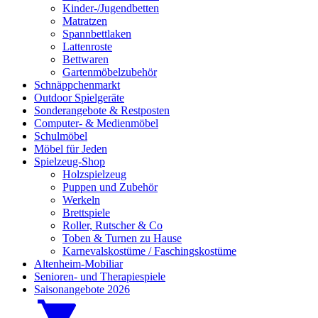
Kinder-/Jugendbetten
Matratzen
Spannbettlaken
Lattenroste
Bettwaren
Gartenmöbelzubehör
Schnäppchenmarkt
Outdoor Spielgeräte
Sonderangebote & Restposten
Computer- & Medienmöbel
Schulmöbel
Möbel für Jeden
Spielzeug-Shop
Holzspielzeug
Puppen und Zubehör
Werkeln
Brettspiele
Roller, Rutscher & Co
Toben & Turnen zu Hause
Karnevalskostüme / Faschingskostüme
Altenheim-Mobiliar
Senioren- und Therapiespiele
Saisonangebote 2026