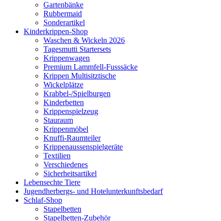
Gartenbänke
Rubbermaid
Sonderartikel
Kinderkrippen-Shop
Waschen & Wickeln 2026
Tagesmutti Startersets
Krippenwagen
Premium Lammfell-Fusssäcke
Krippen Multisitztische
Wickelplätze
Krabbel-/Spielburgen
Kinderbetten
Krippenspielzeug
Stauraum
Krippenmöbel
Knuffi-Raumteiler
Krippenaussenspielgeräte
Textilien
Verschiedenes
Sicherheitsartikel
Lebensechte Tiere
Jugendherbergs- und Hotelunterkunftsbedarf
Schlaf-Shop
Stapelbetten
Stapelbetten-Zubehör