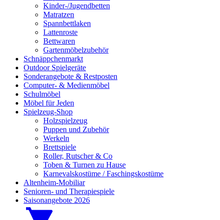
Kinder-/Jugendbetten
Matratzen
Spannbettlaken
Lattenroste
Bettwaren
Gartenmöbelzubehör
Schnäppchenmarkt
Outdoor Spielgeräte
Sonderangebote & Restposten
Computer- & Medienmöbel
Schulmöbel
Möbel für Jeden
Spielzeug-Shop
Holzspielzeug
Puppen und Zubehör
Werkeln
Brettspiele
Roller, Rutscher & Co
Toben & Turnen zu Hause
Karnevalskostüme / Faschingskostüme
Altenheim-Mobiliar
Senioren- und Therapiespiele
Saisonangebote 2026