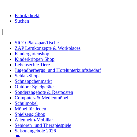
Fabrik direkt
Suchen
SICO Platzspar-Tische
ZAP Lernkonzepte & Workplaces
Kindergartenshop
Kinderkrippen-Shop
Lebensechte Tiere
Jugendherbergs- und Hotelunterkunftsbedarf
Schlaf-Shop
Schnäppchenmarkt
Outdoor Spielgeräte
Sonderangebote & Restposten
Computer- & Medienmöbel
Schulmöbel
Möbel für Jeden
Spielzeug-Shop
Altenheim-Mobiliar
Senioren- und Therapiespiele
Saisonangebote 2026