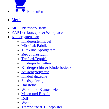
Einkaufen
Menü
SICO Platzspar-Tische
ZAP Lernkonzepte & Workplaces
Kindergartenshop
Kindergartenmöbel
Möbel ab Fabrik
Turn- und Sportgeräte
Bewegungsraum
Tretford-Teppich
Kindergartenbetten
Kindergeschirr & Kinderbesteck
Aussenspielgeräte
Kinderfahrzeuge
Sandspielzeug
Bausteine
Wand- und Klangspiele
Malen und Basteln
Rolf
Werkeln
Trampoline & Hüpfpolster