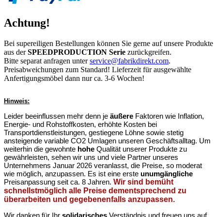
Achtung!
Bei supereiligen Bestellungen können Sie gerne auf unsere Produkte
aus der
SPEEDPRODUCTION Serie
zurückgreifen.
Bitte separat anfragen unter
service@fabrikdirekt.com
.
Preisabweichungen zum Standard! Lieferzeit für ausgewählte
Anfertigungsmöbel dann nur ca. 3-6 Wochen!
Hinweis:
Leider beeinflussen mehr denn je
äußere
Faktoren wie Inflation,
Energie- und Rohstoffkosten, erhöhte Kosten bei
Transportdienstleistungen, gestiegene Löhne sowie stetig
ansteigende variable CO2 Umlagen unseren Geschäftsalltag. Um
weiterhin die gewohnte
hohe
Qualität unserer Produkte zu
gewährleisten, sehen wir uns und viele Partner unseres
Unternehmens Januar 2026 veranlasst, die Preise, so moderat
wie möglich, anzupassen. Es ist eine erste
unumgängliche
Preisanpassung seit ca. 8 Jahren.
Wir sind bemüht
schnellstmöglich alle Preise dementsprechend zu
überarbeiten und gegebenenfalls anzupassen.
Wir danken für Ihr
solidarisches
Verständnis und freuen uns auf