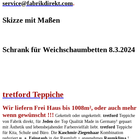
service@fabrikdirekt.com
.
Skizze mit Maßen
Schrank für Weichschaumbetten 8.3.2024
tretford
T
eppiche
Wir liefern Frei Haus bis 1008m², oder auch mehr
wenn gewünscht !!!
Gekettelt oder ungekettelt.
tretford
Teppiche
von Fabrik direkt, für
Jeden
der Top Qualität Made in Germany! gepaart
mit Ästhetik und lebensbejahender Farbenvielfalt liebt.
tretford
Teppiche
für Kita, Schule und Büro. Die
Kaschmir-Ziegenhaar
Kombination
reduziert
u. a. Feinstaub
in der Raumluft =
angenehmes
Raumklima
!