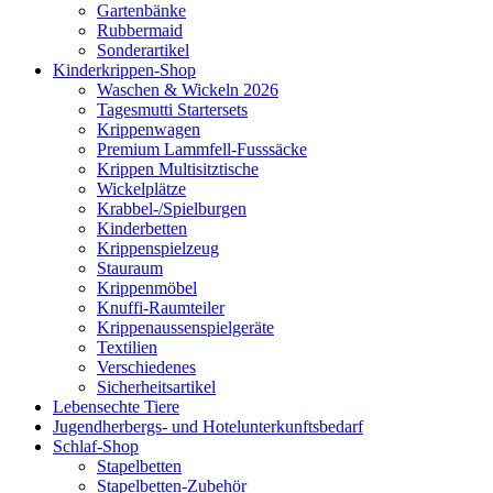
Gartenbänke
Rubbermaid
Sonderartikel
Kinderkrippen-Shop
Waschen & Wickeln 2026
Tagesmutti Startersets
Krippenwagen
Premium Lammfell-Fusssäcke
Krippen Multisitztische
Wickelplätze
Krabbel-/Spielburgen
Kinderbetten
Krippenspielzeug
Stauraum
Krippenmöbel
Knuffi-Raumteiler
Krippenaussenspielgeräte
Textilien
Verschiedenes
Sicherheitsartikel
Lebensechte Tiere
Jugendherbergs- und Hotelunterkunftsbedarf
Schlaf-Shop
Stapelbetten
Stapelbetten-Zubehör